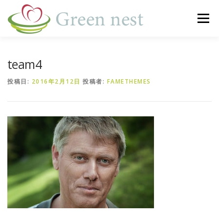
コ
ン
メニュー
テ
ン
ツ
へ
事業内容
訪問看護
運営施設一覧
新着情報
team4
ス
キ
投稿日:
2016年2月12日
投稿者:
FAMETHEMES
ッ
プ
M＆A
会社概要
お問い合わせ