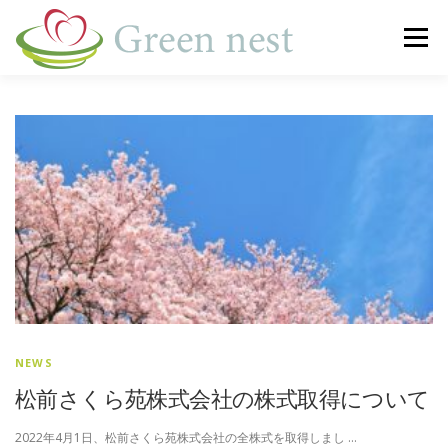
コ
ン
メニュー
テ
ン
ツ
へ
事業内容
訪問看護
運営施設一覧
新着情報
ス
キ
ッ
プ
M＆A
会社概要
お問い合わせ
NEWS
松前さくら苑株式会社の株式取得について
2022年4月1日、松前さくら苑株式会社の全株式を取得しまし …