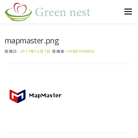
コ
ン
メニュー
テ
ン
ツ
へ
事業内容
訪問看護
運営施設一覧
新着情報
mapmaster.png
ス
キ
投稿日:
2017年12月1日
投稿者:
FAMETHEMES
ッ
プ
M＆A
会社概要
お問い合わせ